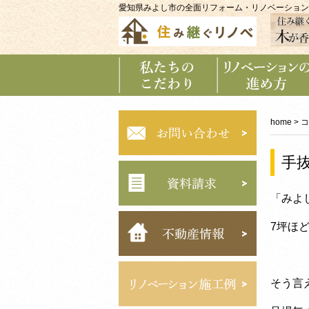
愛知県みよし市の全面リフォーム・リノベーション
私たちのこだわり
リノベーションの
進め方
home
>
コ
手
「みよ
7坪ほ
そう言