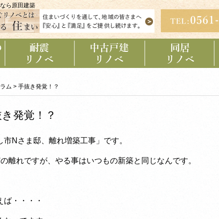
なら原田建築
耐震リノベーショ
中古戸建リノベー
同居リノベーショ
ン
ション
ン
ラム
>
手抜き発覚！？
抜き発覚！？
し市Nさま邸、離れ増築工事」です。
どの離れですが、やる事はいつもの新築と同じなんです。
えば・・・・