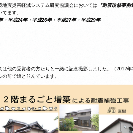
築地震災害軽減システム研究協議会においては
『
耐震改修事例
いてます。
年
・
平成24年
・
平成26年
・
平成27年
・
平成29年
真は他の受賞者の方たちと一緒に記念撮影しました。（2012年
ルの前で娘と並んでいます。