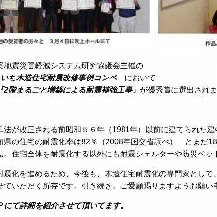
築地震災害軽減システム研究協議会主催の
あいち木造住宅耐震改修事例コンペ
において
『
2階まるごと増築による耐震補強工事
』
が優秀賞に選出され
準法が改正される前昭和５６年（1981年）以前に建てられた
知県の住宅の耐震化率は82％（2008年国交省調べ） とまだ
ん。住宅全体を耐震化する以外にも耐震シェルターや防災ベッ
耐震化を進めるため、今後も、木造住宅耐震化の専門家として
せていただく所存です。引き続き、ご愛顧賜りますようお願い
Ｐにて詳細を紹介させて頂いてます。