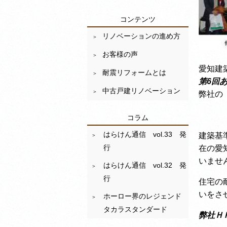
コンテンツ
リノベーションの進め方
お客様の声
愛知建
耐震リフォームとは
第6回
中古戸建リノベーション
弊社の
コラム
はらけん通信 vol.33 発
建築基
行
在の愛
いませ
はらけん通信 vol.32 発
行
住宅の
いをさ
ホーロー界のレジェンド
タカラスタンダード
弊社Ｈ