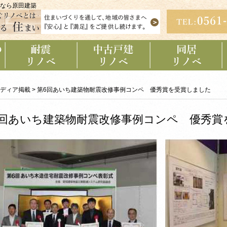
なら原田建築
耐震リノベーショ
中古戸建リノベー
同居リノベーショ
ン
ション
ン
ディア掲載
>
第6回あいち建築物耐震改修事例コンペ 優秀賞を受賞しました
6回あいち建築物耐震改修事例コンペ 優秀賞