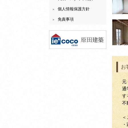
個人情報保護方針
免責事項
お
元
通
す
不
＜
・