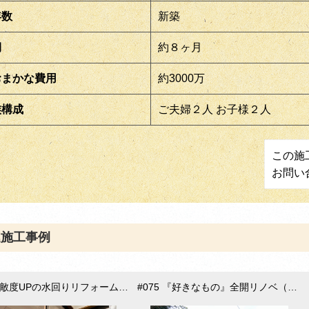
年数
新築
期
約８ヶ月
おまかな費用
約3000万
族構成
ご夫婦２人 お子様２人
この施
お問い
連施工事例
#076 素敵度UPの水回りリフォーム（東郷町）
#075 『好きなもの』全開リノベ（豊田市竹元町）