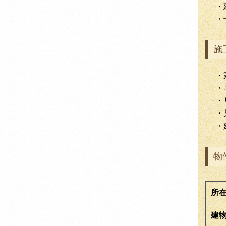
・
・
施
・
・
・
・
・
物
所
建