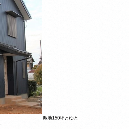
敷地150坪とゆと
す