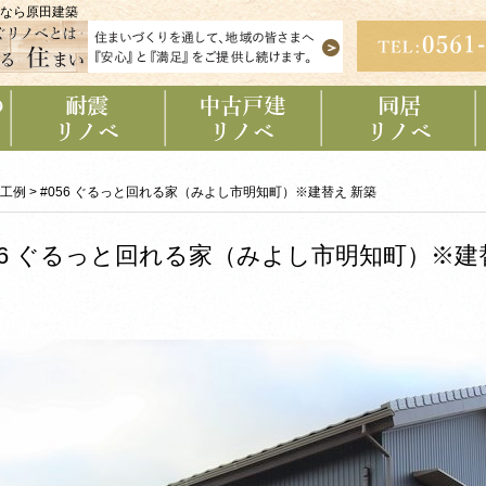
なら原田建築
耐震リノベーショ
中古戸建リノベー
同居リノベーショ
ン
ション
ン
工例
>
#056 ぐるっと回れる家（みよし市明知町）※建替え 新築
56 ぐるっと回れる家（みよし市明知町）※建