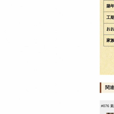
築
工
お
家
関