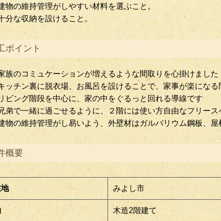
建物の維持管理がしやすい材料を選ぶこと。
十分な収納を設けること。
工ポイント
家族のコミュケーションが増えるような間取りを心掛けました
キッチン裏に脱衣場、お風呂を設けることで、家事が楽になる
リビング階段を中心に、家の中をぐるっと回れる導線です
兄弟で一緒に過ごせるように、２階には使い方自由なフリース
建物の維持管理がし易いよう、外壁材はガルバリウム鋼板、屋
件概要
在地
みよし市
物
木造2階建て