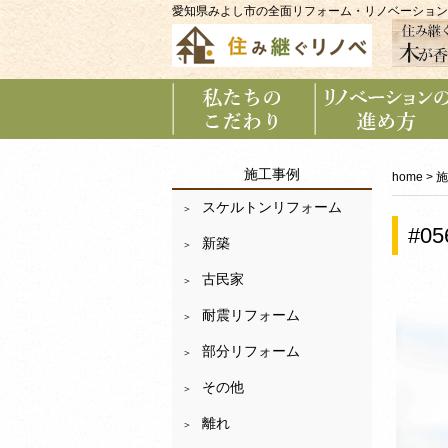
愛知県みよし市の全面リフォーム・リノベーション
私たちのこだわり
リノベーションの
施工事例
進め方
home
>
施
スケルトンリフォーム
#0
新築
古民家
耐震リフォーム
部分リフォーム
その他
離れ