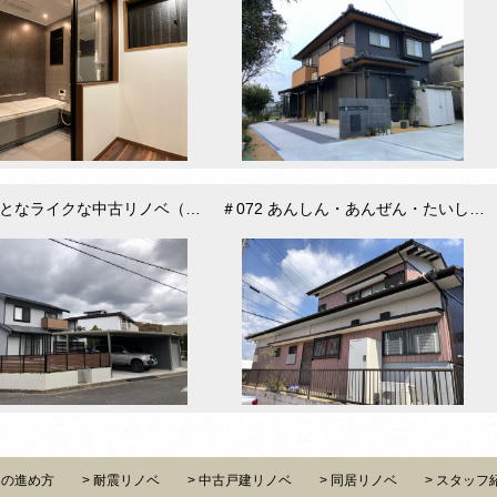
#073 おとなライクな中古リノベ（春日井市）
＃072 あんしん・あんぜん・たいしんリフォーム （みよし市三好町）
ンの進め方
耐震リノベ
中古戸建リノベ
同居リノベ
スタッフ